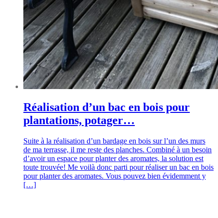
Réalisation d’un bac en bois pour
plantations, potager…
Suite à la réalisation d’un bardage en bois sur l’un des murs
de ma terrasse, il me reste des planches. Combiné à un besoin
d’avoir un espace pour planter des aromates, la solution est
toute trouvée! Me voilà donc parti pour réaliser un bac en bois
pour planter des aromates. Vous pouvez bien évidemment y
[…]