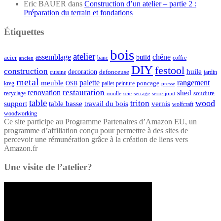
Eric BAUER
dans
Construction d’un atelier – partie 2 :
Préparation du terrain et fondations
Étiquettes
bois
atelier
assemblage
chêne
acier
build
banc
coffre
ancien
DIY
festool
construction
huile
decoration
defonceuse
cuisine
jardin
metal
palette
rangement
meuble
poncage
kreg
pallet
OSB
peinture
presse
restauration
renovation
shed
soudure
recyclage
rouille
scie
serrage
serre-joint
table
wood
triton
support
table basse
travail du bois
vernis
wolfcraft
woodworking
Ce site participe au Programme Partenaires d’Amazon EU, un
programme d’affiliation conçu pour permettre à des sites de
percevoir une rémunération grâce à la création de liens vers
Amazon.fr
Une visite de l’atelier?