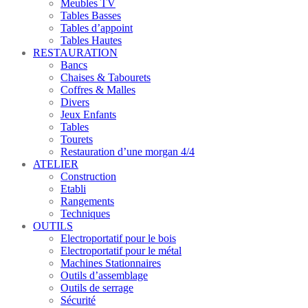
Meubles TV
Tables Basses
Tables d’appoint
Tables Hautes
RESTAURATION
Bancs
Chaises & Tabourets
Coffres & Malles
Divers
Jeux Enfants
Tables
Tourets
Restauration d’une morgan 4/4
ATELIER
Construction
Etabli
Rangements
Techniques
OUTILS
Electroportatif pour le bois
Electroportatif pour le métal
Machines Stationnaires
Outils d’assemblage
Outils de serrage
Sécurité