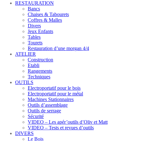
RESTAURATION
Bancs
Chaises & Tabourets
Coffres & Malles
Divers
Jeux Enfants
Tables
Tourets
Restauration d’une morgan 4/4
ATELIER
Construction
Etabli
Rangements
Techniques
OUTILS
Electroportatif pour le bois
Electroportatif pour le métal
Machines Stationnaires
Outils d’assemblage
Outils de serrage
Sécurité
VIDEO – Les apér’outils d’Oliv et Matt
VIDEO – Tests et revues d’outils
DIVERS
Le Bois