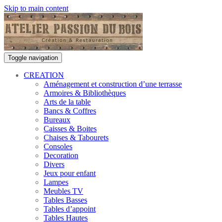
Skip to main content
Toggle navigation
CREATION
Aménagement et construction d’une terrasse
Armoires & Bibliothèques
Arts de la table
Bancs & Coffres
Bureaux
Caisses & Boites
Chaises & Tabourets
Consoles
Decoration
Divers
Jeux pour enfant
Lampes
Meubles TV
Tables Basses
Tables d’appoint
Tables Hautes