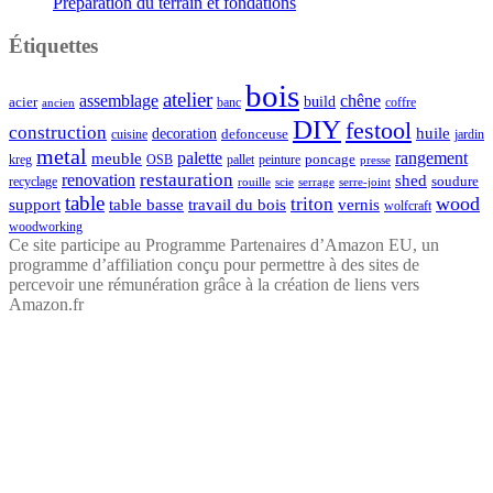
Préparation du terrain et fondations
Étiquettes
bois
atelier
assemblage
chêne
acier
build
banc
coffre
ancien
DIY
festool
construction
huile
decoration
defonceuse
cuisine
jardin
metal
palette
rangement
meuble
poncage
kreg
pallet
OSB
peinture
presse
restauration
renovation
shed
soudure
recyclage
rouille
scie
serrage
serre-joint
table
wood
triton
support
table basse
travail du bois
vernis
wolfcraft
woodworking
Ce site participe au Programme Partenaires d’Amazon EU, un
programme d’affiliation conçu pour permettre à des sites de
percevoir une rémunération grâce à la création de liens vers
Amazon.fr