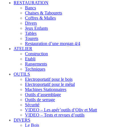
RESTAURATION
Bancs
Chaises & Tabourets
Coffres & Malles
Divers
Jeux Enfants
Tables
Tourets
Restauration d’une morgan 4/4
ATELIER
Construction
Etabli
Rangements
Techniques
OUTILS
Electroportatif pour le bois
Electroportatif pour le métal
Machines Stationnaires
Outils d’assemblage
Outils de serrage
Sécurité
VIDEO – Les apér’outils d’Oliv et Matt
VIDEO – Tests et revues d’outils
DIVERS
Le Bois