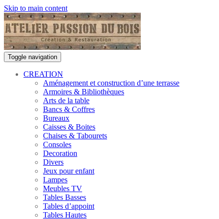
Skip to main content
Toggle navigation
CREATION
Aménagement et construction d’une terrasse
Armoires & Bibliothèques
Arts de la table
Bancs & Coffres
Bureaux
Caisses & Boites
Chaises & Tabourets
Consoles
Decoration
Divers
Jeux pour enfant
Lampes
Meubles TV
Tables Basses
Tables d’appoint
Tables Hautes