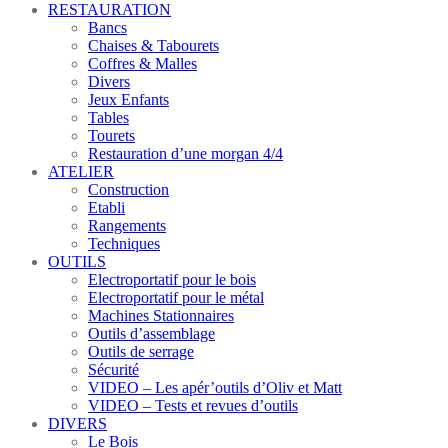
RESTAURATION
Bancs
Chaises & Tabourets
Coffres & Malles
Divers
Jeux Enfants
Tables
Tourets
Restauration d’une morgan 4/4
ATELIER
Construction
Etabli
Rangements
Techniques
OUTILS
Electroportatif pour le bois
Electroportatif pour le métal
Machines Stationnaires
Outils d’assemblage
Outils de serrage
Sécurité
VIDEO – Les apér’outils d’Oliv et Matt
VIDEO – Tests et revues d’outils
DIVERS
Le Bois