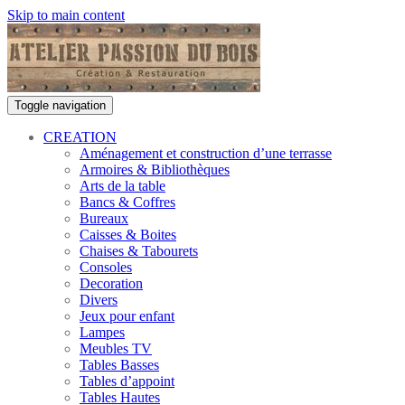
Skip to main content
Toggle navigation
CREATION
Aménagement et construction d’une terrasse
Armoires & Bibliothèques
Arts de la table
Bancs & Coffres
Bureaux
Caisses & Boites
Chaises & Tabourets
Consoles
Decoration
Divers
Jeux pour enfant
Lampes
Meubles TV
Tables Basses
Tables d’appoint
Tables Hautes