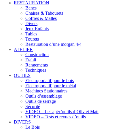
RESTAURATION
Bancs
Chaises & Tabourets
Coffres & Malles
Divers
Jeux Enfants
Tables
Tourets
Restauration d’une morgan 4/4
ATELIER
Construction
Etabli
Rangements
Techniques
OUTILS
Electroportatif pour le bois
Electroportatif pour le métal
Machines Stationnaires
Outils d’assemblage
Outils de serrage
Sécurité
VIDEO – Les apér’outils d’Oliv et Matt
VIDEO – Tests et revues d’outils
DIVERS
Le Bois