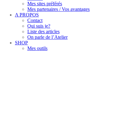
Mes sites préférés
Mes partenaires / Vos avantages
A PROPOS
Contact
Qui suis je?
Liste des articles
On parle de l’Atelier
SHOP
Mes outils