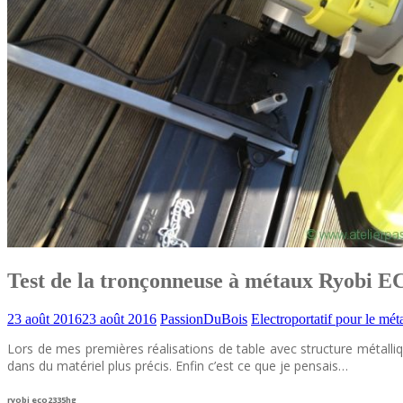
Test de la tronçonneuse à métaux Ryobi
23 août 2016
23 août 2016
PassionDuBois
Electroportatif pour le mét
Lors de mes premières réalisations de table avec structure métalliq
dans du matériel plus précis. Enfin c’est ce que je pensais…
ryobi eco2335hg