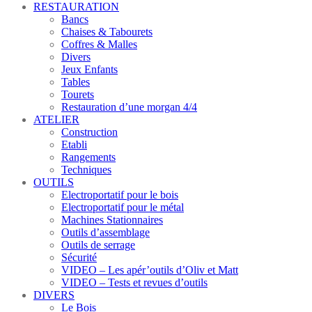
RESTAURATION
Bancs
Chaises & Tabourets
Coffres & Malles
Divers
Jeux Enfants
Tables
Tourets
Restauration d’une morgan 4/4
ATELIER
Construction
Etabli
Rangements
Techniques
OUTILS
Electroportatif pour le bois
Electroportatif pour le métal
Machines Stationnaires
Outils d’assemblage
Outils de serrage
Sécurité
VIDEO – Les apér’outils d’Oliv et Matt
VIDEO – Tests et revues d’outils
DIVERS
Le Bois