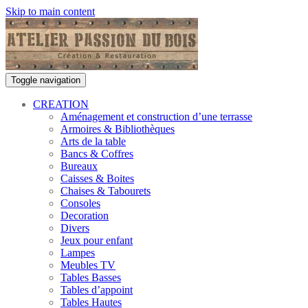
Skip to main content
Toggle navigation
CREATION
Aménagement et construction d’une terrasse
Armoires & Bibliothèques
Arts de la table
Bancs & Coffres
Bureaux
Caisses & Boites
Chaises & Tabourets
Consoles
Decoration
Divers
Jeux pour enfant
Lampes
Meubles TV
Tables Basses
Tables d’appoint
Tables Hautes