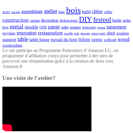
bois
atelier
assemblage
chêne
acier
build
banc
coffre
ancien
DIY
festool
construction
huile
decoration
defonceuse
cuisine
jardin
metal
palette
rangement
meuble
poncage
kreg
pallet
OSB
peinture
presse
restauration
renovation
shed
soudure
recyclage
rouille
scie
serrage
serre-joint
table
wood
triton
support
table basse
travail du bois
vernis
wolfcraft
woodworking
Ce site participe au Programme Partenaires d’Amazon EU, un
programme d’affiliation conçu pour permettre à des sites de
percevoir une rémunération grâce à la création de liens vers
Amazon.fr
Une visite de l’atelier?