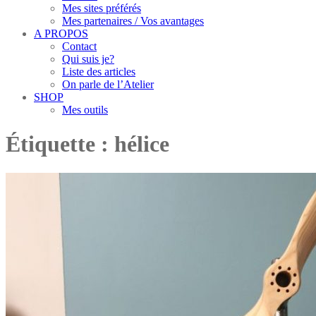
Mes sites préférés
Mes partenaires / Vos avantages
A PROPOS
Contact
Qui suis je?
Liste des articles
On parle de l’Atelier
SHOP
Mes outils
Étiquette :
hélice