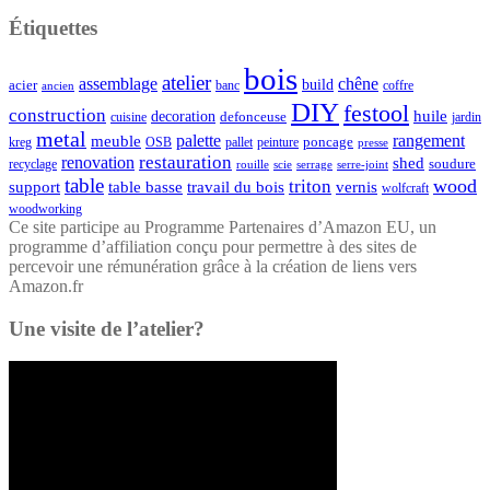
Étiquettes
bois
atelier
assemblage
chêne
acier
build
banc
coffre
ancien
DIY
festool
construction
huile
decoration
defonceuse
cuisine
jardin
metal
palette
rangement
meuble
poncage
kreg
pallet
OSB
peinture
presse
restauration
renovation
shed
soudure
recyclage
rouille
scie
serrage
serre-joint
table
wood
triton
support
table basse
travail du bois
vernis
wolfcraft
woodworking
Ce site participe au Programme Partenaires d’Amazon EU, un
programme d’affiliation conçu pour permettre à des sites de
percevoir une rémunération grâce à la création de liens vers
Amazon.fr
Une visite de l’atelier?