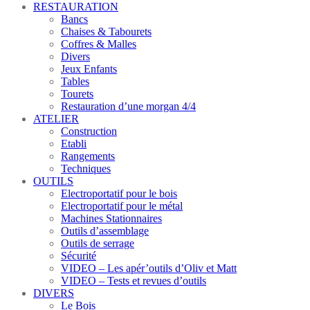
RESTAURATION
Bancs
Chaises & Tabourets
Coffres & Malles
Divers
Jeux Enfants
Tables
Tourets
Restauration d’une morgan 4/4
ATELIER
Construction
Etabli
Rangements
Techniques
OUTILS
Electroportatif pour le bois
Electroportatif pour le métal
Machines Stationnaires
Outils d’assemblage
Outils de serrage
Sécurité
VIDEO – Les apér’outils d’Oliv et Matt
VIDEO – Tests et revues d’outils
DIVERS
Le Bois