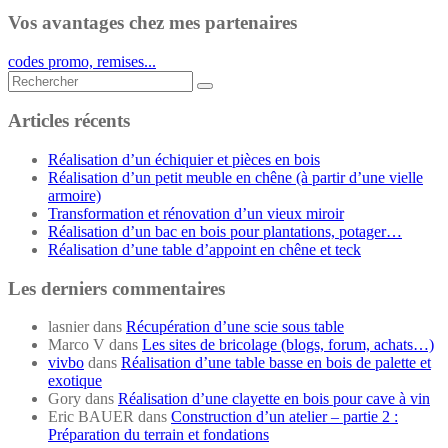
Vos avantages chez mes partenaires
codes promo, remises...
Rechercher...
Articles récents
Réalisation d’un échiquier et pièces en bois
Réalisation d’un petit meuble en chêne (à partir d’une vielle
armoire)
Transformation et rénovation d’un vieux miroir
Réalisation d’un bac en bois pour plantations, potager…
Réalisation d’une table d’appoint en chêne et teck
Les derniers commentaires
lasnier
dans
Récupération d’une scie sous table
Marco V
dans
Les sites de bricolage (blogs, forum, achats…)
vivbo
dans
Réalisation d’une table basse en bois de palette et
exotique
Gory
dans
Réalisation d’une clayette en bois pour cave à vin
Eric BAUER
dans
Construction d’un atelier – partie 2 :
Préparation du terrain et fondations