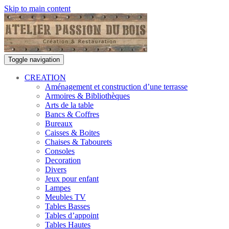
Skip to main content
Toggle navigation
CREATION
Aménagement et construction d’une terrasse
Armoires & Bibliothèques
Arts de la table
Bancs & Coffres
Bureaux
Caisses & Boites
Chaises & Tabourets
Consoles
Decoration
Divers
Jeux pour enfant
Lampes
Meubles TV
Tables Basses
Tables d’appoint
Tables Hautes