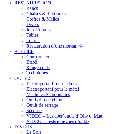
RESTAURATION
Bancs
Chaises & Tabourets
Coffres & Malles
Divers
Jeux Enfants
Tables
Tourets
Restauration d’une morgan 4/4
ATELIER
Construction
Etabli
Rangements
Techniques
OUTILS
Electroportatif pour le bois
Electroportatif pour le métal
Machines Stationnaires
Outils d’assemblage
Outils de serrage
Sécurité
VIDEO – Les apér’outils d’Oliv et Matt
VIDEO – Tests et revues d’outils
DIVERS
Le Bois