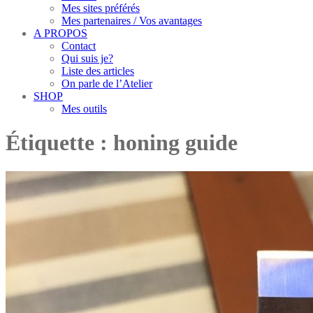
Mes sites préférés
Mes partenaires / Vos avantages
A PROPOS
Contact
Qui suis je?
Liste des articles
On parle de l’Atelier
SHOP
Mes outils
Étiquette :
honing guide