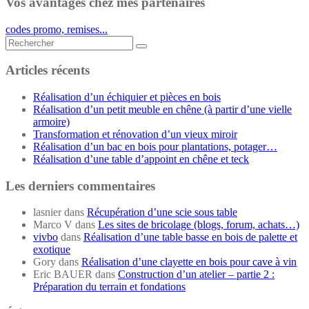
Vos avantages chez mes partenaires
codes promo, remises...
Rechercher...
Articles récents
Réalisation d’un échiquier et pièces en bois
Réalisation d’un petit meuble en chêne (à partir d’une vielle
armoire)
Transformation et rénovation d’un vieux miroir
Réalisation d’un bac en bois pour plantations, potager…
Réalisation d’une table d’appoint en chêne et teck
Les derniers commentaires
lasnier
dans
Récupération d’une scie sous table
Marco V
dans
Les sites de bricolage (blogs, forum, achats…)
vivbo
dans
Réalisation d’une table basse en bois de palette et
exotique
Gory
dans
Réalisation d’une clayette en bois pour cave à vin
Eric BAUER
dans
Construction d’un atelier – partie 2 :
Préparation du terrain et fondations