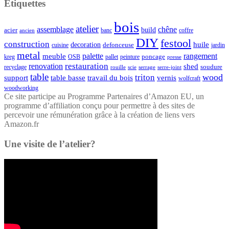
Étiquettes
bois
atelier
assemblage
chêne
acier
build
banc
coffre
ancien
DIY
festool
construction
huile
decoration
defonceuse
cuisine
jardin
metal
palette
rangement
meuble
poncage
kreg
pallet
OSB
peinture
presse
restauration
renovation
shed
soudure
recyclage
rouille
scie
serrage
serre-joint
table
wood
triton
support
table basse
travail du bois
vernis
wolfcraft
woodworking
Ce site participe au Programme Partenaires d’Amazon EU, un
programme d’affiliation conçu pour permettre à des sites de
percevoir une rémunération grâce à la création de liens vers
Amazon.fr
Une visite de l’atelier?