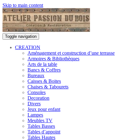
Skip to main content
Toggle navigation
CREATION
Aménagement et construction d’une terrasse
Armoires & Bibliothèques
Arts de la table
Bancs & Coffres
Bureaux
Caisses & Boites
Chaises & Tabourets
Consoles
Decoration
Divers
Jeux pour enfant
Lampes
Meubles TV
Tables Basses
Tables d’appoint
Tables Hautes