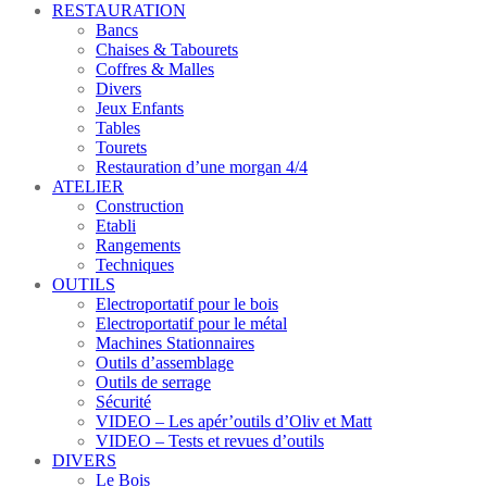
RESTAURATION
Bancs
Chaises & Tabourets
Coffres & Malles
Divers
Jeux Enfants
Tables
Tourets
Restauration d’une morgan 4/4
ATELIER
Construction
Etabli
Rangements
Techniques
OUTILS
Electroportatif pour le bois
Electroportatif pour le métal
Machines Stationnaires
Outils d’assemblage
Outils de serrage
Sécurité
VIDEO – Les apér’outils d’Oliv et Matt
VIDEO – Tests et revues d’outils
DIVERS
Le Bois