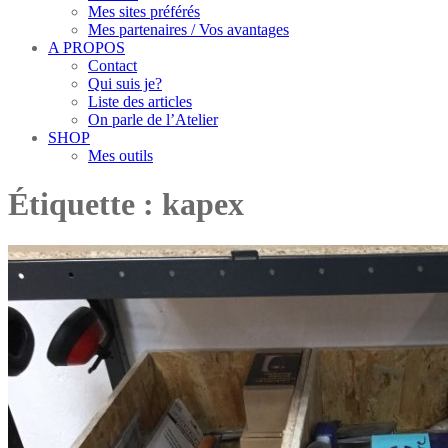
Mes sites préférés
Mes partenaires / Vos avantages
A PROPOS
Contact
Qui suis je?
Liste des articles
On parle de l’Atelier
SHOP
Mes outils
Étiquette :
kapex