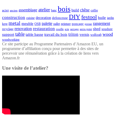
bois
atelier
assemblage
chêne
acier
build
banc
coffre
ancien
DIY
festool
construction
huile
decoration
defonceuse
cuisine
jardin
metal
palette
rangement
meuble
poncage
kreg
pallet
OSB
peinture
presse
restauration
renovation
shed
soudure
recyclage
rouille
scie
serrage
serre-joint
table
wood
triton
support
table basse
travail du bois
vernis
wolfcraft
woodworking
Ce site participe au Programme Partenaires d’Amazon EU, un
programme d’affiliation conçu pour permettre à des sites de
percevoir une rémunération grâce à la création de liens vers
Amazon.fr
Une visite de l’atelier?