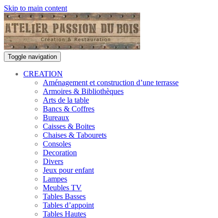
Skip to main content
Toggle navigation
CREATION
Aménagement et construction d’une terrasse
Armoires & Bibliothèques
Arts de la table
Bancs & Coffres
Bureaux
Caisses & Boites
Chaises & Tabourets
Consoles
Decoration
Divers
Jeux pour enfant
Lampes
Meubles TV
Tables Basses
Tables d’appoint
Tables Hautes