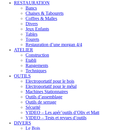
RESTAURATION
Bancs
Chaises & Tabourets
Coffres & Malles
Divers
Jeux Enfants
Tables
Tourets
Restauration d’une morgan 4/4
ATELIER
Construction
Etabli
Rangements
Techniques
OUTILS
Electroportatif pour le bois
Electroportatif pour le métal
Machines Stationnaires
Outils d’assemblage
Outils de serrage
Sécurité
VIDEO – Les apér’outils d’Oliv et Matt
VIDEO – Tests et revues d’outils
DIVERS
Le Bois