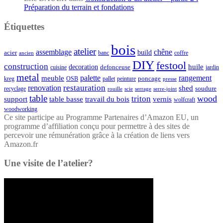
Préparation du terrain et fondations
Étiquettes
bois
atelier
assemblage
chêne
acier
build
banc
coffre
ancien
DIY
festool
construction
huile
decoration
defonceuse
cuisine
jardin
metal
palette
rangement
meuble
poncage
kreg
pallet
OSB
peinture
presse
restauration
renovation
shed
soudure
recyclage
rouille
scie
serrage
serre-joint
table
wood
triton
support
table basse
travail du bois
vernis
wolfcraft
woodworking
Ce site participe au Programme Partenaires d’Amazon EU, un
programme d’affiliation conçu pour permettre à des sites de
percevoir une rémunération grâce à la création de liens vers
Amazon.fr
Une visite de l’atelier?