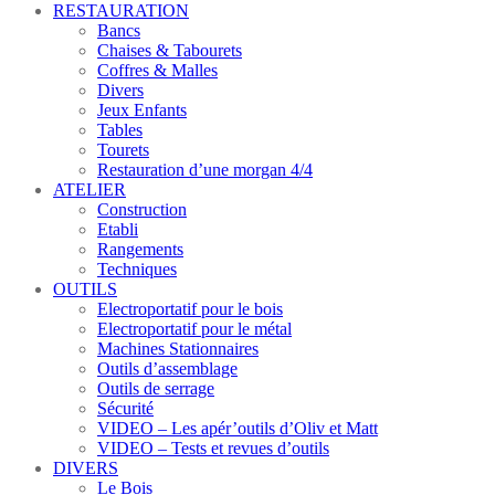
RESTAURATION
Bancs
Chaises & Tabourets
Coffres & Malles
Divers
Jeux Enfants
Tables
Tourets
Restauration d’une morgan 4/4
ATELIER
Construction
Etabli
Rangements
Techniques
OUTILS
Electroportatif pour le bois
Electroportatif pour le métal
Machines Stationnaires
Outils d’assemblage
Outils de serrage
Sécurité
VIDEO – Les apér’outils d’Oliv et Matt
VIDEO – Tests et revues d’outils
DIVERS
Le Bois