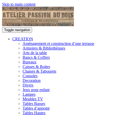
Skip to main content
Toggle navigation
CREATION
Aménagement et construction d’une terrasse
Armoires & Bibliothèques
Arts de la table
Bancs & Coffres
Bureaux
Caisses & Boites
Chaises & Tabourets
Consoles
Decoration
Divers
Jeux pour enfant
Lampes
Meubles TV
Tables Basses
Tables d’appoint
Tables Hautes