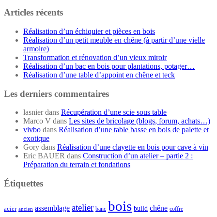
Articles récents
Réalisation d’un échiquier et pièces en bois
Réalisation d’un petit meuble en chêne (à partir d’une vielle
armoire)
Transformation et rénovation d’un vieux miroir
Réalisation d’un bac en bois pour plantations, potager…
Réalisation d’une table d’appoint en chêne et teck
Les derniers commentaires
lasnier
dans
Récupération d’une scie sous table
Marco V
dans
Les sites de bricolage (blogs, forum, achats…)
vivbo
dans
Réalisation d’une table basse en bois de palette et
exotique
Gory
dans
Réalisation d’une clayette en bois pour cave à vin
Eric BAUER
dans
Construction d’un atelier – partie 2 :
Préparation du terrain et fondations
Étiquettes
bois
atelier
assemblage
chêne
acier
build
banc
coffre
ancien