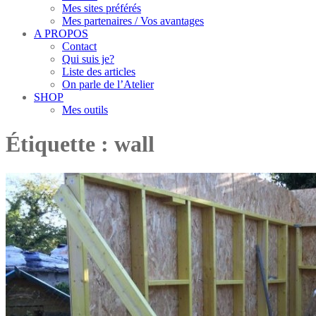
Mes sites préférés
Mes partenaires / Vos avantages
A PROPOS
Contact
Qui suis je?
Liste des articles
On parle de l’Atelier
SHOP
Mes outils
Étiquette :
wall