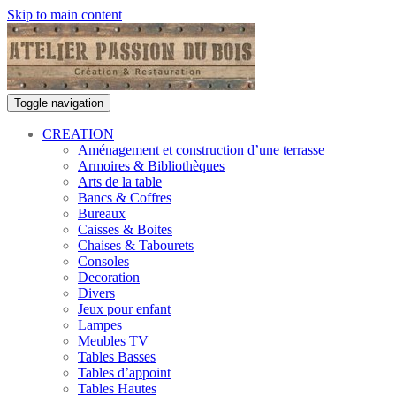
Skip to main content
Toggle navigation
CREATION
Aménagement et construction d’une terrasse
Armoires & Bibliothèques
Arts de la table
Bancs & Coffres
Bureaux
Caisses & Boites
Chaises & Tabourets
Consoles
Decoration
Divers
Jeux pour enfant
Lampes
Meubles TV
Tables Basses
Tables d’appoint
Tables Hautes