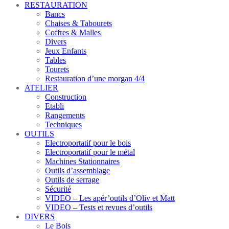
RESTAURATION
Bancs
Chaises & Tabourets
Coffres & Malles
Divers
Jeux Enfants
Tables
Tourets
Restauration d’une morgan 4/4
ATELIER
Construction
Etabli
Rangements
Techniques
OUTILS
Electroportatif pour le bois
Electroportatif pour le métal
Machines Stationnaires
Outils d’assemblage
Outils de serrage
Sécurité
VIDEO – Les apér’outils d’Oliv et Matt
VIDEO – Tests et revues d’outils
DIVERS
Le Bois