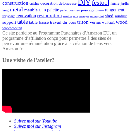
DIY
festool
construction
huile
decoration
defonceuse
cuisine
jardin
metal
palette
rangement
meuble
poncage
kreg
pallet
OSB
peinture
presse
restauration
renovation
shed
soudure
recyclage
rouille
scie
serrage
serre-joint
table
wood
triton
support
table basse
travail du bois
vernis
wolfcraft
woodworking
Ce site participe au Programme Partenaires d’Amazon EU, un
programme d’affiliation conçu pour permettre à des sites de
percevoir une rémunération grâce à la création de liens vers
Amazon.fr
Une visite de l’atelier?
Suivez moi sur Youtube
Suivez moi sur Instagram