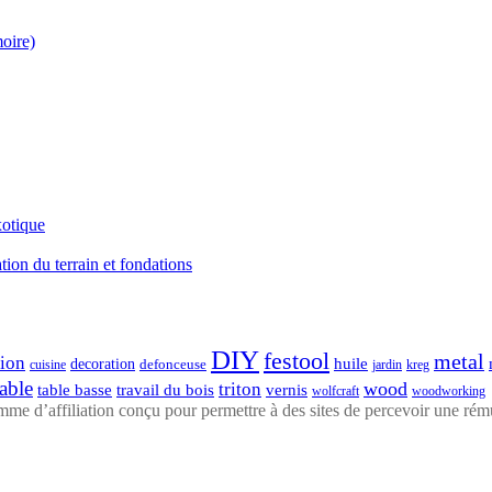
moire)
xotique
ation du terrain et fondations
DIY
festool
metal
tion
huile
decoration
defonceuse
cuisine
kreg
jardin
table
wood
triton
table basse
travail du bois
vernis
wolfcraft
woodworking
 d’affiliation conçu pour permettre à des sites de percevoir une rémun