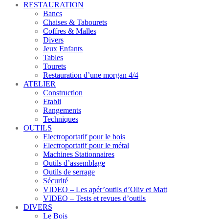
RESTAURATION
Bancs
Chaises & Tabourets
Coffres & Malles
Divers
Jeux Enfants
Tables
Tourets
Restauration d’une morgan 4/4
ATELIER
Construction
Etabli
Rangements
Techniques
OUTILS
Electroportatif pour le bois
Electroportatif pour le métal
Machines Stationnaires
Outils d’assemblage
Outils de serrage
Sécurité
VIDEO – Les apér’outils d’Oliv et Matt
VIDEO – Tests et revues d’outils
DIVERS
Le Bois