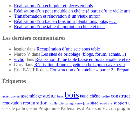
Réalisation d’un échiquier et pièces en bois
Réalisation d’un petit meuble en chêne (à partir d’une vielle ar
Transformation et rénovation d’un vieux miroir
Réalisation d’un bac en bois pour plantations, potager…
Réalisation d’une table d’appoint en chêne et teck
Les derniers commentaires
lasnier
dans
Récupération d’une scie sous table
Marco V
dans
Les sites de bricolage (blogs, forum, achats…)
vivbo
dans
Réalisation d’une table basse en bois de palette et e
Gory
dans
Réalisation d’une clayette en bois pour cave à vin
Eric BAUER
dans
Construction d’un atelier – partie 2 : Prépar
Étiquettes
bois
atelier
construc
assemblage
chêne
acier
build
banc
coffre
ancien
restauration
renovation
shed
support
soudure
rouille
scie
serrage
serre-joint
Ce site participe au Programme Partenaires d’Amazon EU, un programme