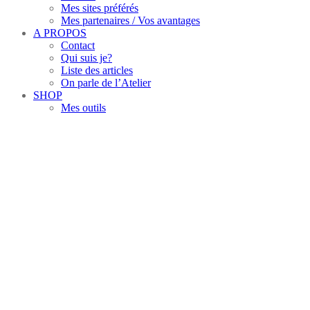
Mes sites préférés
Mes partenaires / Vos avantages
A PROPOS
Contact
Qui suis je?
Liste des articles
On parle de l’Atelier
SHOP
Mes outils