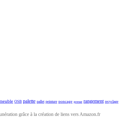
palette
rangement
meuble
poncage
pallet
recyclage
OSB
peinture
presse
ération grâce à la création de liens vers Amazon.fr