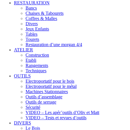
RESTAURATION
Bancs
Chaises & Tabourets
Coffres & Malles
Divers
Jeux Enfants
Tables
Tourets
Restauration d’une morgan 4/4
ATELIER
Construction
Etabli
Rangements
Techniques
OUTILS
Electroportatif pour le bois
Electroportatif pour le métal
Machines Stationnaires
Outils d’assemblage
Outils de serrage
Sécurité
VIDEO – Les apér’outils d’Oliv et Matt
VIDEO – Tests et revues d’outils
DIVERS
Le Bois