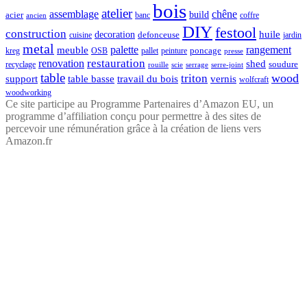
bois
atelier
assemblage
chêne
acier
build
banc
coffre
ancien
DIY
festool
construction
huile
decoration
defonceuse
cuisine
jardin
metal
palette
rangement
meuble
poncage
kreg
pallet
OSB
peinture
presse
restauration
renovation
shed
soudure
recyclage
rouille
scie
serrage
serre-joint
table
wood
triton
support
table basse
travail du bois
vernis
wolfcraft
woodworking
Ce site participe au Programme Partenaires d’Amazon EU, un
programme d’affiliation conçu pour permettre à des sites de
percevoir une rémunération grâce à la création de liens vers
Amazon.fr