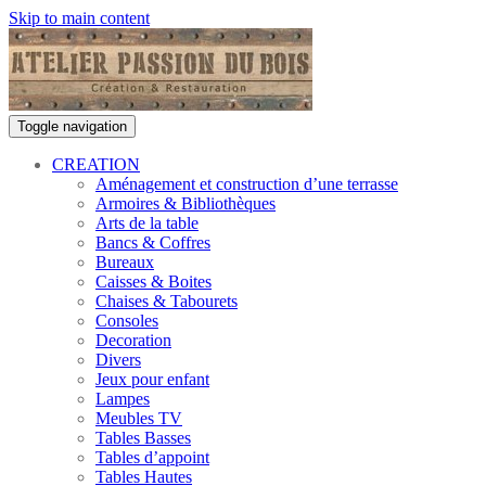
Skip to main content
Toggle navigation
CREATION
Aménagement et construction d’une terrasse
Armoires & Bibliothèques
Arts de la table
Bancs & Coffres
Bureaux
Caisses & Boites
Chaises & Tabourets
Consoles
Decoration
Divers
Jeux pour enfant
Lampes
Meubles TV
Tables Basses
Tables d’appoint
Tables Hautes