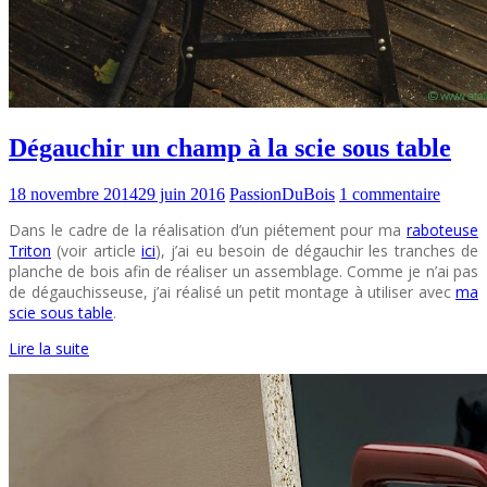
Dégauchir un champ à la scie sous table
18 novembre 2014
29 juin 2016
PassionDuBois
1 commentaire
Dans le cadre de la réalisation d’un piétement pour ma
raboteuse
Triton
(voir article
ici
), j’ai eu besoin de dégauchir les tranches de
planche de bois afin de réaliser un assemblage. Comme je n’ai pas
de dégauchisseuse, j’ai réalisé un petit montage à utiliser avec
ma
scie sous table
.
Lire la suite