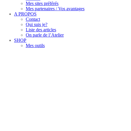
Mes sites préférés
Mes partenaires / Vos avantages
A PROPOS
Contact
Qui suis je?
Liste des articles
On parle de l’Atelier
SHOP
Mes outils