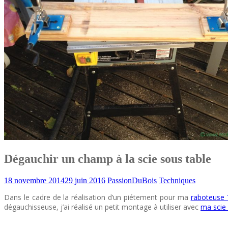
Dégauchir un champ à la scie sous table
18 novembre 2014
29 juin 2016
PassionDuBois
Techniques
Dans le cadre de la réalisation d’un piétement pour ma
raboteuse 
dégauchisseuse, j’ai réalisé un petit montage à utiliser avec
ma scie 
degauchir scie sous table