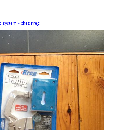
p system » chez Kreg
.