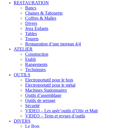
RESTAURATION
Bancs
Chaises & Tabourets
Coffres & Malles
Divers
Jeux Enfants
Tables
Tourets
Restauration d’une morgan 4/4
ATELIER
Construction
Etabli
Rangements
Techniques
OUTILS
Electroportatif pour le bois
Electroportatif pour le métal
Machines Stationnaires
Outils d’assemblage
Outils de serrage
Sécurité
VIDEO – Les apér’outils d’Oliv et Matt
VIDEO – Tests et revues d’outils
DIVERS
Le Bois