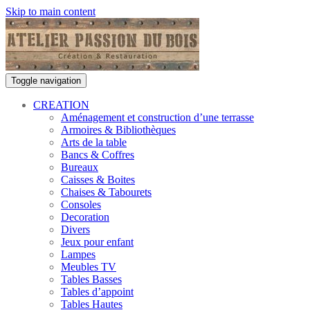
Skip to main content
Toggle navigation
CREATION
Aménagement et construction d’une terrasse
Armoires & Bibliothèques
Arts de la table
Bancs & Coffres
Bureaux
Caisses & Boites
Chaises & Tabourets
Consoles
Decoration
Divers
Jeux pour enfant
Lampes
Meubles TV
Tables Basses
Tables d’appoint
Tables Hautes