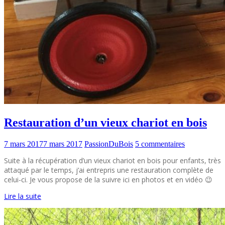
Restauration d’un vieux chariot en bois
7 mars 2017
7 mars 2017
PassionDuBois
5 commentaires
Suite à la récupération d’un vieux chariot en bois pour enfants, très
attaqué par le temps, j’ai entrepris une restauration complète de
celui-ci. Je vous propose de la suivre ici en photos et en vidéo 😉
Lire la suite