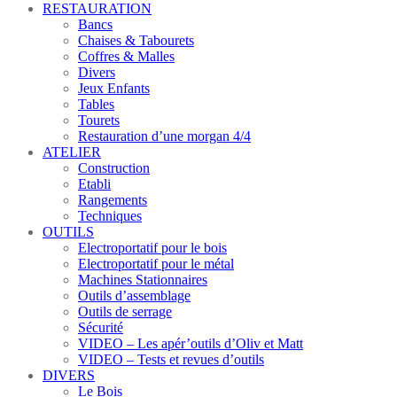
RESTAURATION
Bancs
Chaises & Tabourets
Coffres & Malles
Divers
Jeux Enfants
Tables
Tourets
Restauration d’une morgan 4/4
ATELIER
Construction
Etabli
Rangements
Techniques
OUTILS
Electroportatif pour le bois
Electroportatif pour le métal
Machines Stationnaires
Outils d’assemblage
Outils de serrage
Sécurité
VIDEO – Les apér’outils d’Oliv et Matt
VIDEO – Tests et revues d’outils
DIVERS
Le Bois