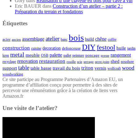
Gory
dans
Réalisation d’une clayette en bois pour cave à vin
Eric BAUER
dans
Construction d’un atelier – partie 2 :
Préparation du terrain et fondations
Étiquettes
bois
atelier
assemblage
chêne
acier
build
banc
coffre
ancien
DIY
festool
construction
huile
decoration
defonceuse
cuisine
jardin
metal
palette
rangement
meuble
poncage
kreg
pallet
OSB
peinture
presse
restauration
renovation
shed
soudure
recyclage
rouille
scie
serrage
serre-joint
table
wood
triton
support
table basse
travail du bois
vernis
wolfcraft
woodworking
Ce site participe au Programme Partenaires d’Amazon EU, un
programme d’affiliation conçu pour permettre à des sites de
percevoir une rémunération grâce à la création de liens vers
Amazon.fr
Une visite de l’atelier?