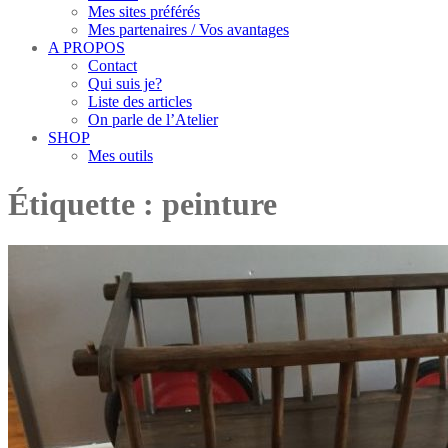
Mes sites préférés
Mes partenaires / Vos avantages
A PROPOS
Contact
Qui suis je?
Liste des articles
On parle de l’Atelier
SHOP
Mes outils
Étiquette :
peinture