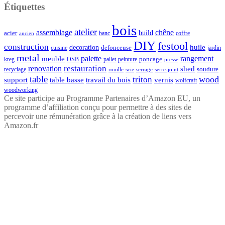
Étiquettes
bois
atelier
assemblage
chêne
acier
build
banc
coffre
ancien
DIY
festool
construction
huile
decoration
defonceuse
cuisine
jardin
metal
palette
rangement
meuble
poncage
kreg
pallet
OSB
peinture
presse
restauration
renovation
shed
soudure
recyclage
rouille
scie
serrage
serre-joint
table
wood
triton
support
table basse
travail du bois
vernis
wolfcraft
woodworking
Ce site participe au Programme Partenaires d’Amazon EU, un
programme d’affiliation conçu pour permettre à des sites de
percevoir une rémunération grâce à la création de liens vers
Amazon.fr