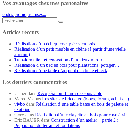
Vos avantages chez mes partenaires
codes promo, remises...
Rechercher...
Articles récents
Réalisation d’un échiquier et pièces en bois
Réalisation d’un petit meuble en chêne (à partir d’une vielle
armoire)
Transformation et rénovation d’un vieux miroir
Réalisation d’un bac en bois pour plantations, potager…
Réalisation d’une table d’appoint en chêne et teck
Les derniers commentaires
lasnier
dans
Récupération d’une scie sous table
Marco V
dans
Les sites de bricolage (blogs, forum, achats…)
vivbo
dans
Réalisation d’une table basse en bois de palette et
exotique
Gory
dans
Réalisation d’une clayette en bois pour cave à vin
Eric BAUER
dans
Construction d’un atelier – partie 2 :
Préparation du terrain et fondations