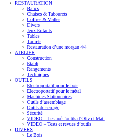
RESTAURATION
Bancs
Chaises & Tabourets
Coffres & Malles
Divers
Jeux Enfants
Tables
Tourets
Restauration d’une morgan 4/4
ATELIER
Construction
Etabli
Rangements
Techniques
OUTILS
Electroportatif pour le bois
Electroportatif pour le métal
Machines Stationnaires
Outils d’assemblage
Outils de serrage
Sécurité
VIDEO – Les apér’outils d’Oliv et Matt
VIDEO – Tests et revues d’outils
DIVERS
Le Bois