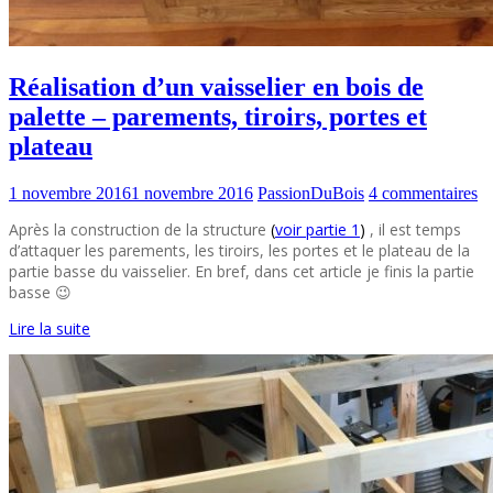
Réalisation d’un vaisselier en bois de
palette – parements, tiroirs, portes et
plateau
1 novembre 2016
1 novembre 2016
PassionDuBois
4 commentaires
Après la construction de la structure
(
voir partie 1
)
, il est temps
d’attaquer les parements, les tiroirs, les portes et le plateau de la
partie basse du vaisselier. En bref, dans cet article je finis la partie
basse 😉
Lire la suite