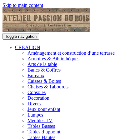
Skip to main content
Toggle navigation
CREATION
Aménagement et construction d’une terrasse
Armoires & Bibliothèques
Arts de la table
Bancs & Coffres
Bureaux
Caisses & Boites
Chaises & Tabourets
Consoles
Decoration
Divers
Jeux pour enfant
Lampes
Meubles TV
Tables Basses
Tables d’appoint
Tables Hautes