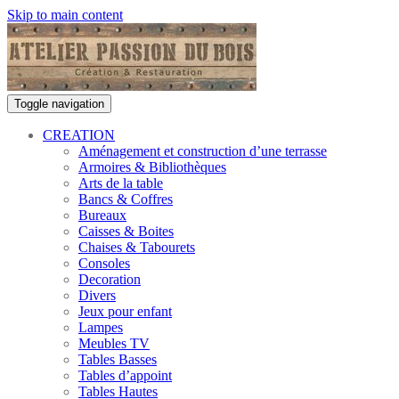
Skip to main content
Toggle navigation
CREATION
Aménagement et construction d’une terrasse
Armoires & Bibliothèques
Arts de la table
Bancs & Coffres
Bureaux
Caisses & Boites
Chaises & Tabourets
Consoles
Decoration
Divers
Jeux pour enfant
Lampes
Meubles TV
Tables Basses
Tables d’appoint
Tables Hautes