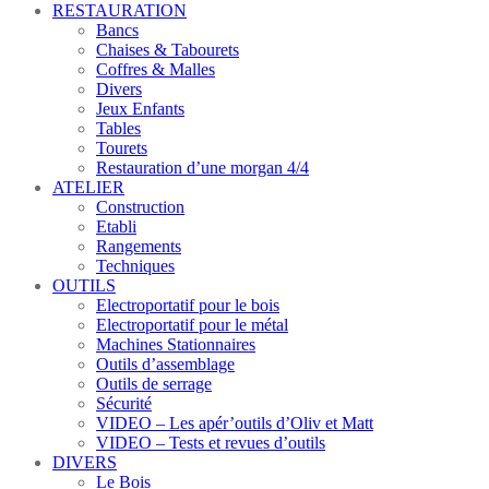
RESTAURATION
Bancs
Chaises & Tabourets
Coffres & Malles
Divers
Jeux Enfants
Tables
Tourets
Restauration d’une morgan 4/4
ATELIER
Construction
Etabli
Rangements
Techniques
OUTILS
Electroportatif pour le bois
Electroportatif pour le métal
Machines Stationnaires
Outils d’assemblage
Outils de serrage
Sécurité
VIDEO – Les apér’outils d’Oliv et Matt
VIDEO – Tests et revues d’outils
DIVERS
Le Bois