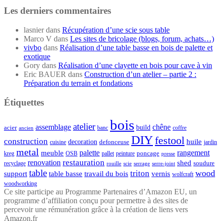
Les derniers commentaires
lasnier
dans
Récupération d’une scie sous table
Marco V
dans
Les sites de bricolage (blogs, forum, achats…)
vivbo
dans
Réalisation d’une table basse en bois de palette et
exotique
Gory
dans
Réalisation d’une clayette en bois pour cave à vin
Eric BAUER
dans
Construction d’un atelier – partie 2 :
Préparation du terrain et fondations
Étiquettes
bois
atelier
assemblage
chêne
acier
build
banc
coffre
ancien
DIY
festool
construction
huile
decoration
defonceuse
cuisine
jardin
metal
palette
rangement
meuble
poncage
kreg
pallet
OSB
peinture
presse
restauration
renovation
shed
soudure
recyclage
rouille
scie
serrage
serre-joint
table
wood
triton
support
table basse
travail du bois
vernis
wolfcraft
woodworking
Ce site participe au Programme Partenaires d’Amazon EU, un
programme d’affiliation conçu pour permettre à des sites de
percevoir une rémunération grâce à la création de liens vers
Amazon.fr