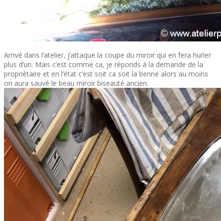
Arrivé dans l’atelier, j’attaque la coupe du miroir qui en fera hurler
plus d’un. Mais c’est comme ca, je réponds à la demande de la
propriètaire et en l’état c’est soit ca soit la benne alors au moins
on aura sauvé le beau miroir biseauté ancien.