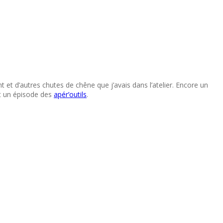
 et d’autres chutes de chêne que j’avais dans l’atelier. Encore un
ent un épisode des
apér’outils
.