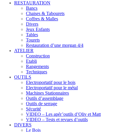
RESTAURATION
Bancs
Chaises & Tabourets
Coffres & Malles
Divers
Jeux Enfants
Tables
Tourets
Restauration d’une morgan 4/4
ATELIER
Construction
Etabli
Rangements
Techniques
OUTILS
Electroportatif pour le bois
Electroportatif pour le métal
Machines Stationnaires
Outils d’assemblage
Outils de serrage
Sécurité
VIDEO – Les apér’outils d’Oliv et Matt
VIDEO – Tests et revues d’outils
DIVERS
Le Bois