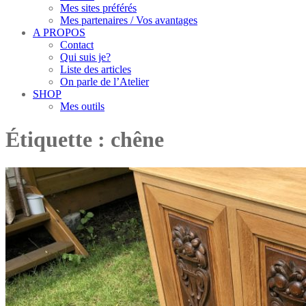
Mes sites préférés
Mes partenaires / Vos avantages
A PROPOS
Contact
Qui suis je?
Liste des articles
On parle de l’Atelier
SHOP
Mes outils
Étiquette :
chêne