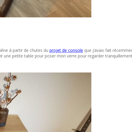
chêne à partir de chutes du
projet de console
que j’avais fait récemment
ntenant une petite table pour poser mon verre pour regarder tranquillem