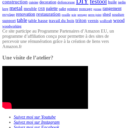
DIY
festool
construction
huile
decoration
defonceuse
cuisine
jardin
metal
palette
rangement
meuble
poncage
kreg
pallet
OSB
peinture
presse
restauration
renovation
shed
soudure
recyclage
rouille
scie
serrage
serre-joint
table
wood
triton
support
table basse
travail du bois
vernis
wolfcraft
woodworking
Ce site participe au Programme Partenaires d’Amazon EU, un
programme d’affiliation conçu pour permettre à des sites de
percevoir une rémunération grâce à la création de liens vers
Amazon.fr
Une visite de l’atelier?
Suivez moi sur Youtube
Suivez moi sur Instagram
Suivez moi sur Facebook