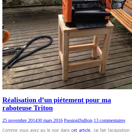
Réalisation d’un piétement pour ma
raboteuse Triton
25 novembre 2014
30 mars 2016
PassionDuBois
13 commentaires
Comme vous avez pu le voir dans
cet article
, j’ai fait l’acquisition