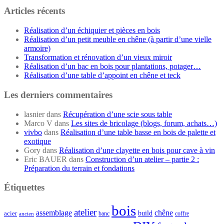
Articles récents
Réalisation d’un échiquier et pièces en bois
Réalisation d’un petit meuble en chêne (à partir d’une vielle
armoire)
Transformation et rénovation d’un vieux miroir
Réalisation d’un bac en bois pour plantations, potager…
Réalisation d’une table d’appoint en chêne et teck
Les derniers commentaires
lasnier
dans
Récupération d’une scie sous table
Marco V
dans
Les sites de bricolage (blogs, forum, achats…)
vivbo
dans
Réalisation d’une table basse en bois de palette et
exotique
Gory
dans
Réalisation d’une clayette en bois pour cave à vin
Eric BAUER
dans
Construction d’un atelier – partie 2 :
Préparation du terrain et fondations
Étiquettes
bois
atelier
assemblage
chêne
acier
build
banc
coffre
ancien