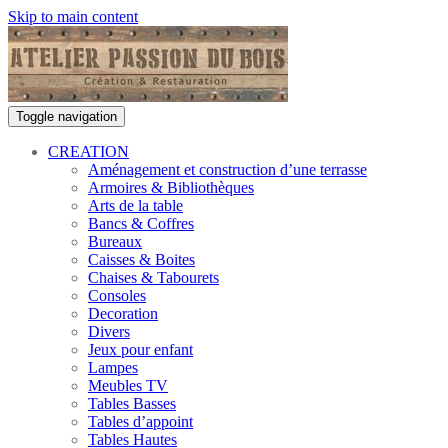
Skip to main content
Toggle navigation
CREATION
Aménagement et construction d’une terrasse
Armoires & Bibliothèques
Arts de la table
Bancs & Coffres
Bureaux
Caisses & Boites
Chaises & Tabourets
Consoles
Decoration
Divers
Jeux pour enfant
Lampes
Meubles TV
Tables Basses
Tables d’appoint
Tables Hautes