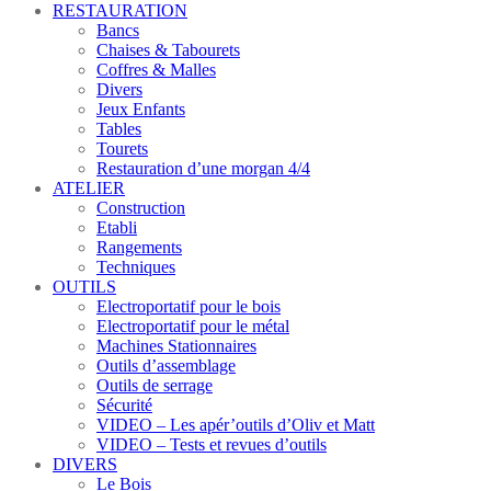
RESTAURATION
Bancs
Chaises & Tabourets
Coffres & Malles
Divers
Jeux Enfants
Tables
Tourets
Restauration d’une morgan 4/4
ATELIER
Construction
Etabli
Rangements
Techniques
OUTILS
Electroportatif pour le bois
Electroportatif pour le métal
Machines Stationnaires
Outils d’assemblage
Outils de serrage
Sécurité
VIDEO – Les apér’outils d’Oliv et Matt
VIDEO – Tests et revues d’outils
DIVERS
Le Bois