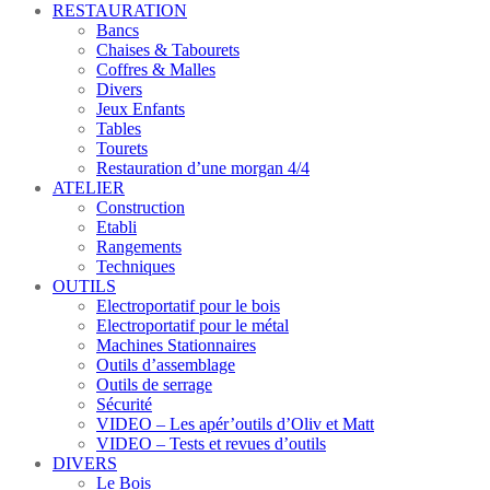
RESTAURATION
Bancs
Chaises & Tabourets
Coffres & Malles
Divers
Jeux Enfants
Tables
Tourets
Restauration d’une morgan 4/4
ATELIER
Construction
Etabli
Rangements
Techniques
OUTILS
Electroportatif pour le bois
Electroportatif pour le métal
Machines Stationnaires
Outils d’assemblage
Outils de serrage
Sécurité
VIDEO – Les apér’outils d’Oliv et Matt
VIDEO – Tests et revues d’outils
DIVERS
Le Bois