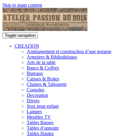
Skip to main content
Toggle navigation
CREATION
Aménagement et construction d’une terrasse
Armoires & Bibliothèques
Arts de la table
Bancs & Coffres
Bureaux
Caisses & Boites
Chaises & Tabourets
Consoles
Decoration
Divers
Jeux pour enfant
Lampes
Meubles TV
Tables Basses
Tables d’appoint
Tables Hautes