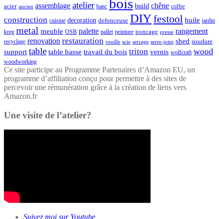
bois
atelier
assemblage
chêne
acier
build
banc
coffre
ancien
DIY
festool
construction
huile
decoration
defonceuse
cuisine
jardin
metal
palette
rangement
meuble
poncage
kreg
pallet
OSB
peinture
presse
restauration
renovation
shed
soudure
recyclage
rouille
scie
serrage
serre-joint
table
wood
triton
support
table basse
travail du bois
vernis
wolfcraft
woodworking
Ce site participe au Programme Partenaires d’Amazon EU, un
programme d’affiliation conçu pour permettre à des sites de
percevoir une rémunération grâce à la création de liens vers
Amazon.fr
Une visite de l’atelier?
Suivez moi sur Youtube