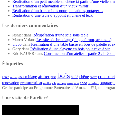
Réalisation d’un petit meuble en chêne (à partir d’une vielle ar
Transformation et rénovation d’un vieux miroir
Réalisation d’un bac en bois pour plantations, potager…
Réalisation d’une table d’appoint en chêne et teck
Les derniers commentaires
lasnier
dans
Récupération d’une scie sous table
Marco V
dans
Les sites de bricolage (blogs, forum, achats…)
vivbo
dans
Réalisation d’une table basse en bois de palette et e
Gory
dans
Réalisation d’une clayette en bois pour cave à vin
Eric BAUER
dans
Construction d’un atelier – partie 2 : Prépar
Étiquettes
bois
atelier
construc
assemblage
chêne
acier
build
banc
coffre
ancien
restauration
renovation
shed
support
soudure
rouille
scie
serrage
serre-joint
Ce site participe au Programme Partenaires d’Amazon EU, un programme
Une visite de l’atelier?