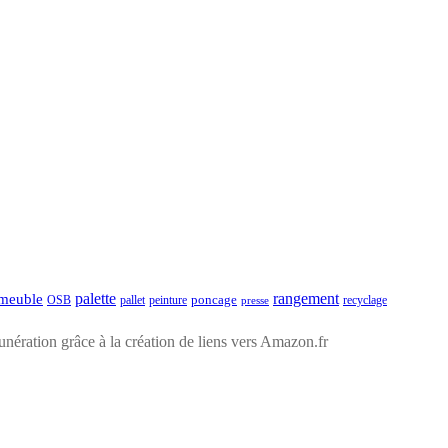
palette
rangement
meuble
poncage
pallet
recyclage
OSB
peinture
presse
ération grâce à la création de liens vers Amazon.fr