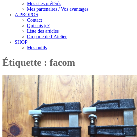
Mes sites préférés
Mes partenaires / Vos avantages
A PROPOS
Contact
Qui suis je?
Liste des articles
On parle de l’Atelier
SHOP
Mes outils
Étiquette :
facom