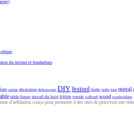
moire)
xotique
ation du terrain et fondations
DIY
festool
metal
tion
huile
decoration
defonceuse
cuisine
kreg
jardin
table
wood
triton
table basse
travail du bois
vernis
wolfcraft
woodworking
 d’affiliation conçu pour permettre à des sites de percevoir une rémun