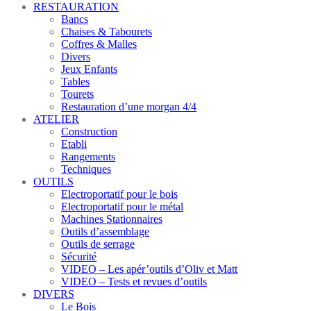
RESTAURATION
Bancs
Chaises & Tabourets
Coffres & Malles
Divers
Jeux Enfants
Tables
Tourets
Restauration d’une morgan 4/4
ATELIER
Construction
Etabli
Rangements
Techniques
OUTILS
Electroportatif pour le bois
Electroportatif pour le métal
Machines Stationnaires
Outils d’assemblage
Outils de serrage
Sécurité
VIDEO – Les apér’outils d’Oliv et Matt
VIDEO – Tests et revues d’outils
DIVERS
Le Bois