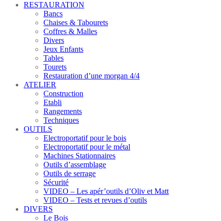
RESTAURATION
Bancs
Chaises & Tabourets
Coffres & Malles
Divers
Jeux Enfants
Tables
Tourets
Restauration d’une morgan 4/4
ATELIER
Construction
Etabli
Rangements
Techniques
OUTILS
Electroportatif pour le bois
Electroportatif pour le métal
Machines Stationnaires
Outils d’assemblage
Outils de serrage
Sécurité
VIDEO – Les apér’outils d’Oliv et Matt
VIDEO – Tests et revues d’outils
DIVERS
Le Bois