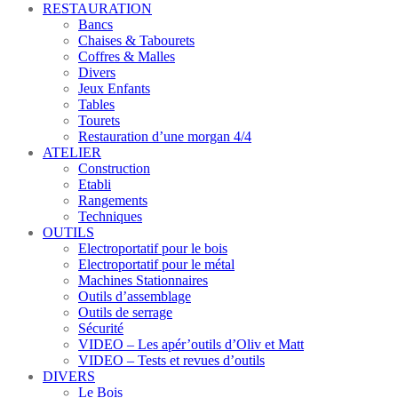
RESTAURATION
Bancs
Chaises & Tabourets
Coffres & Malles
Divers
Jeux Enfants
Tables
Tourets
Restauration d’une morgan 4/4
ATELIER
Construction
Etabli
Rangements
Techniques
OUTILS
Electroportatif pour le bois
Electroportatif pour le métal
Machines Stationnaires
Outils d’assemblage
Outils de serrage
Sécurité
VIDEO – Les apér’outils d’Oliv et Matt
VIDEO – Tests et revues d’outils
DIVERS
Le Bois