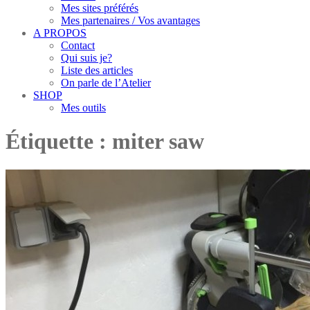
Mes sites préférés
Mes partenaires / Vos avantages
A PROPOS
Contact
Qui suis je?
Liste des articles
On parle de l’Atelier
SHOP
Mes outils
Étiquette :
miter saw