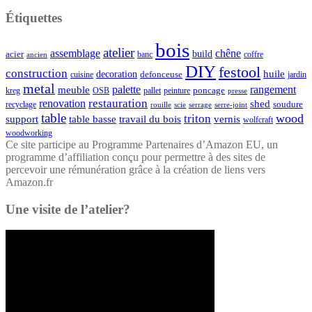
Étiquettes
bois
atelier
assemblage
chêne
acier
build
banc
coffre
ancien
DIY
festool
construction
huile
decoration
defonceuse
cuisine
jardin
metal
palette
rangement
meuble
poncage
kreg
pallet
OSB
peinture
presse
restauration
renovation
shed
soudure
recyclage
rouille
scie
serrage
serre-joint
table
wood
triton
support
table basse
travail du bois
vernis
wolfcraft
woodworking
Ce site participe au Programme Partenaires d’Amazon EU, un
programme d’affiliation conçu pour permettre à des sites de
percevoir une rémunération grâce à la création de liens vers
Amazon.fr
Une visite de l’atelier?