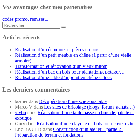
Vos avantages chez mes partenaires
codes promo, remises...
Rechercher...
Articles récents
Réalisation d’un échiquier et pièces en bois
Réalisation d’un petit meuble en chêne (à partir d’une vielle
armoire)
Transformation et rénovation d’un vieux miroir
Réalisation d’un bac en bois pour plantations, potager…
Réalisation d’une table d’appoint en chêne et teck
Les derniers commentaires
lasnier
dans
Récupération d’une scie sous table
Marco V
dans
Les sites de bricolage (blogs, forum, achats…)
vivbo
dans
Réalisation d’une table basse en bois de palette et
exotique
Gory
dans
Réalisation d’une clayette en bois pour cave à vin
Eric BAUER
dans
Construction d’un atelier – partie 2 :
Préparation du terrain et fondations