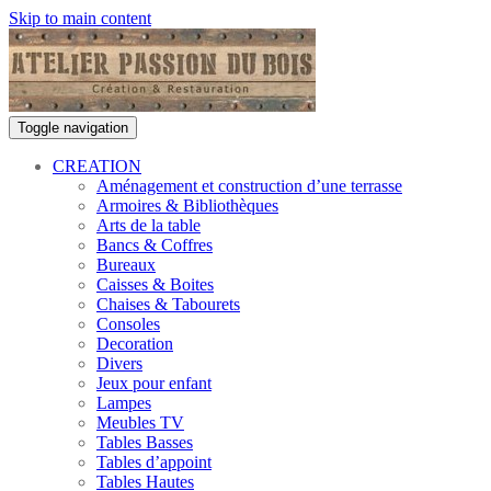
Skip to main content
Toggle navigation
CREATION
Aménagement et construction d’une terrasse
Armoires & Bibliothèques
Arts de la table
Bancs & Coffres
Bureaux
Caisses & Boites
Chaises & Tabourets
Consoles
Decoration
Divers
Jeux pour enfant
Lampes
Meubles TV
Tables Basses
Tables d’appoint
Tables Hautes