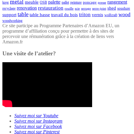
metal
palette
rangement
meuble
poncage
kreg
pallet
OSB
peinture
presse
restauration
renovation
shed
soudure
recyclage
rouille
scie
serrage
serre-joint
table
wood
triton
support
table basse
travail du bois
vernis
wolfcraft
woodworking
Ce site participe au Programme Partenaires d’Amazon EU, un
programme d’affiliation conçu pour permettre à des sites de
percevoir une rémunération grâce à la création de liens vers
Amazon.fr
Une visite de l’atelier?
Suivez moi sur Youtube
Suivez moi sur Instagram
Suivez moi sur Facebook
Suivez moi sur Pinterest