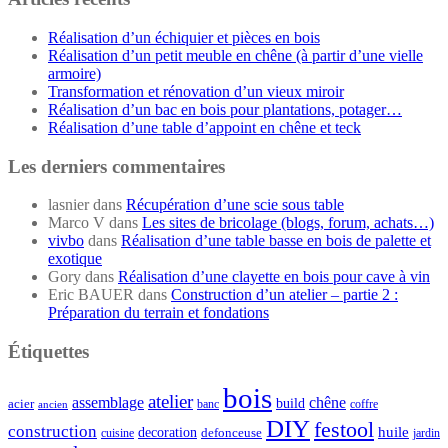
Réalisation d’un échiquier et pièces en bois
Réalisation d’un petit meuble en chêne (à partir d’une vielle
armoire)
Transformation et rénovation d’un vieux miroir
Réalisation d’un bac en bois pour plantations, potager…
Réalisation d’une table d’appoint en chêne et teck
Les derniers commentaires
lasnier
dans
Récupération d’une scie sous table
Marco V
dans
Les sites de bricolage (blogs, forum, achats…)
vivbo
dans
Réalisation d’une table basse en bois de palette et
exotique
Gory
dans
Réalisation d’une clayette en bois pour cave à vin
Eric BAUER
dans
Construction d’un atelier – partie 2 :
Préparation du terrain et fondations
Étiquettes
bois
atelier
assemblage
chêne
acier
build
banc
coffre
ancien
DIY
festool
construction
huile
decoration
defonceuse
cuisine
jardin