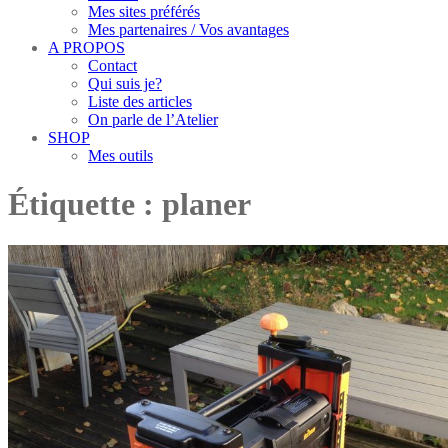
Mes sites préférés
Mes partenaires / Vos avantages
A PROPOS
Contact
Qui suis je?
Liste des articles
On parle de l’Atelier
SHOP
Mes outils
Étiquette :
planer