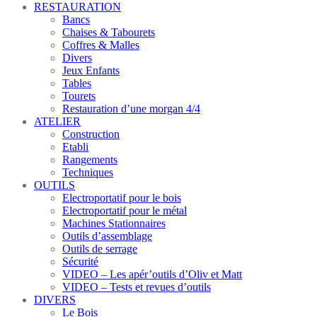
RESTAURATION
Bancs
Chaises & Tabourets
Coffres & Malles
Divers
Jeux Enfants
Tables
Tourets
Restauration d’une morgan 4/4
ATELIER
Construction
Etabli
Rangements
Techniques
OUTILS
Electroportatif pour le bois
Electroportatif pour le métal
Machines Stationnaires
Outils d’assemblage
Outils de serrage
Sécurité
VIDEO – Les apér’outils d’Oliv et Matt
VIDEO – Tests et revues d’outils
DIVERS
Le Bois