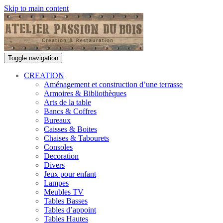
Skip to main content
Toggle navigation
CREATION
Aménagement et construction d’une terrasse
Armoires & Bibliothèques
Arts de la table
Bancs & Coffres
Bureaux
Caisses & Boites
Chaises & Tabourets
Consoles
Decoration
Divers
Jeux pour enfant
Lampes
Meubles TV
Tables Basses
Tables d’appoint
Tables Hautes