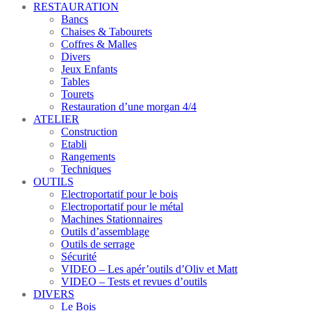
RESTAURATION
Bancs
Chaises & Tabourets
Coffres & Malles
Divers
Jeux Enfants
Tables
Tourets
Restauration d’une morgan 4/4
ATELIER
Construction
Etabli
Rangements
Techniques
OUTILS
Electroportatif pour le bois
Electroportatif pour le métal
Machines Stationnaires
Outils d’assemblage
Outils de serrage
Sécurité
VIDEO – Les apér’outils d’Oliv et Matt
VIDEO – Tests et revues d’outils
DIVERS
Le Bois