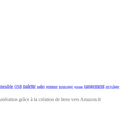
palette
rangement
meuble
poncage
pallet
recyclage
OSB
peinture
presse
ération grâce à la création de liens vers Amazon.fr