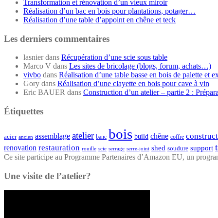
Transformation et rénovation d’un vieux miroir
Réalisation d’un bac en bois pour plantations, potager…
Réalisation d’une table d’appoint en chêne et teck
Les derniers commentaires
lasnier
dans
Récupération d’une scie sous table
Marco V
dans
Les sites de bricolage (blogs, forum, achats…)
vivbo
dans
Réalisation d’une table basse en bois de palette et e
Gory
dans
Réalisation d’une clayette en bois pour cave à vin
Eric BAUER
dans
Construction d’un atelier – partie 2 : Prépar
Étiquettes
bois
atelier
construc
assemblage
chêne
acier
build
banc
coffre
ancien
restauration
renovation
shed
support
soudure
rouille
scie
serrage
serre-joint
Ce site participe au Programme Partenaires d’Amazon EU, un programme
Une visite de l’atelier?