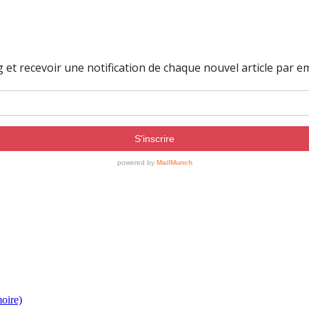
moire)