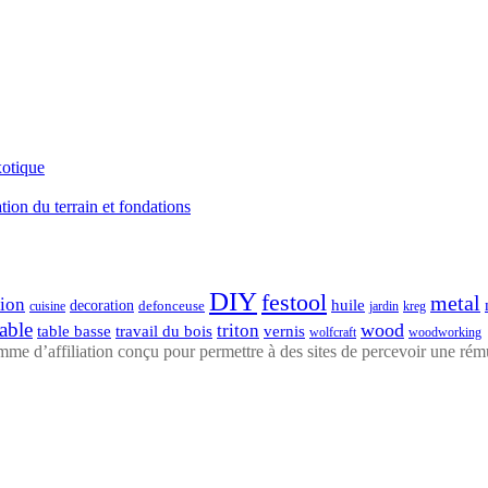
xotique
ation du terrain et fondations
DIY
festool
metal
tion
huile
decoration
defonceuse
cuisine
kreg
jardin
table
wood
triton
table basse
travail du bois
vernis
wolfcraft
woodworking
 d’affiliation conçu pour permettre à des sites de percevoir une rémun