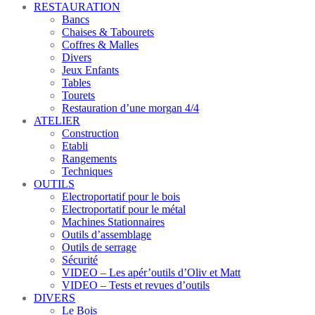
RESTAURATION
Bancs
Chaises & Tabourets
Coffres & Malles
Divers
Jeux Enfants
Tables
Tourets
Restauration d’une morgan 4/4
ATELIER
Construction
Etabli
Rangements
Techniques
OUTILS
Electroportatif pour le bois
Electroportatif pour le métal
Machines Stationnaires
Outils d’assemblage
Outils de serrage
Sécurité
VIDEO – Les apér’outils d’Oliv et Matt
VIDEO – Tests et revues d’outils
DIVERS
Le Bois