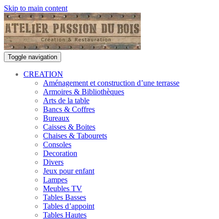
Skip to main content
Toggle navigation
CREATION
Aménagement et construction d’une terrasse
Armoires & Bibliothèques
Arts de la table
Bancs & Coffres
Bureaux
Caisses & Boites
Chaises & Tabourets
Consoles
Decoration
Divers
Jeux pour enfant
Lampes
Meubles TV
Tables Basses
Tables d’appoint
Tables Hautes