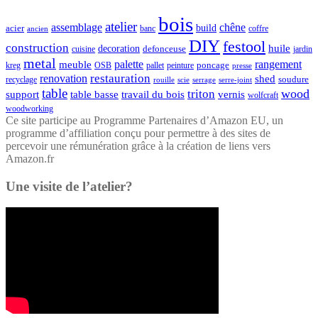
bois
atelier
assemblage
chêne
acier
build
banc
coffre
ancien
DIY
festool
construction
huile
decoration
defonceuse
cuisine
jardin
metal
palette
rangement
meuble
poncage
kreg
pallet
OSB
peinture
presse
restauration
renovation
shed
soudure
recyclage
rouille
scie
serrage
serre-joint
table
wood
triton
support
table basse
travail du bois
vernis
wolfcraft
woodworking
Ce site participe au Programme Partenaires d’Amazon EU, un
programme d’affiliation conçu pour permettre à des sites de
percevoir une rémunération grâce à la création de liens vers
Amazon.fr
Une visite de l’atelier?