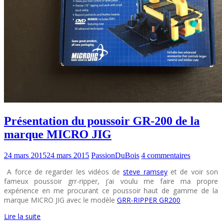
Présentation du poussoir GR-200 de la
marque MICRO JIG
24 mars 2015
24 mars 2015
PassionDuBois
4 commentaires
A force de regarder les vidéos de
steve ramsey
et de voir son
fameux poussoir grr-ripper, j’ai voulu me faire ma propre
expérience en me procurant ce poussoir haut de gamme de la
marque MICRO JIG avec le modèle
GRR-RIPPER GR200
Lire la suite