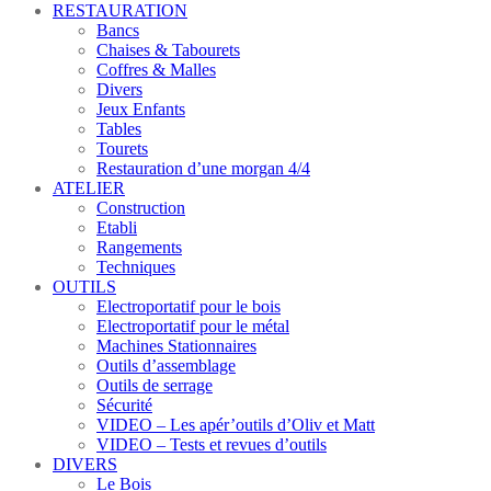
RESTAURATION
Bancs
Chaises & Tabourets
Coffres & Malles
Divers
Jeux Enfants
Tables
Tourets
Restauration d’une morgan 4/4
ATELIER
Construction
Etabli
Rangements
Techniques
OUTILS
Electroportatif pour le bois
Electroportatif pour le métal
Machines Stationnaires
Outils d’assemblage
Outils de serrage
Sécurité
VIDEO – Les apér’outils d’Oliv et Matt
VIDEO – Tests et revues d’outils
DIVERS
Le Bois