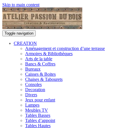
Skip to main content
Toggle navigation
CREATION
Aménagement et construction d’une terrasse
Armoires & Bibliothèques
Arts de la table
Bancs & Coffres
Bureaux
Caisses & Boites
Chaises & Tabourets
Consoles
Decoration
Divers
Jeux pour enfant
Lampes
Meubles TV
Tables Basses
Tables d’appoint
Tables Hautes