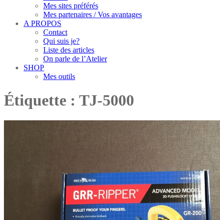
Mes sites préférés
Mes partenaires / Vos avantages
A PROPOS
Contact
Qui suis je?
Liste des articles
On parle de l’Atelier
SHOP
Mes outils
Étiquette :
TJ-5000