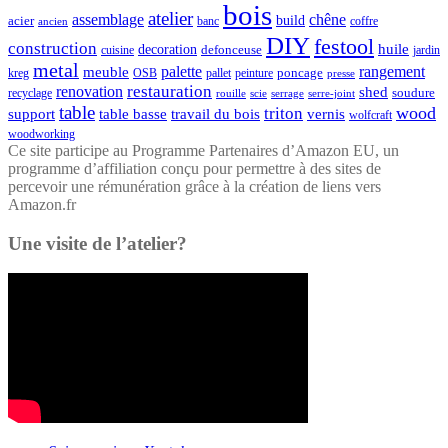
bois
atelier
assemblage
chêne
acier
build
banc
coffre
ancien
DIY
festool
construction
huile
decoration
defonceuse
cuisine
jardin
metal
palette
rangement
meuble
poncage
kreg
pallet
OSB
peinture
presse
restauration
renovation
shed
soudure
recyclage
rouille
scie
serrage
serre-joint
table
wood
triton
support
table basse
travail du bois
vernis
wolfcraft
woodworking
Ce site participe au Programme Partenaires d’Amazon EU, un
programme d’affiliation conçu pour permettre à des sites de
percevoir une rémunération grâce à la création de liens vers
Amazon.fr
Une visite de l’atelier?