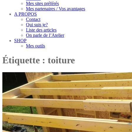
Mes sites préférés
Mes partenaires / Vos avantages
A PROPOS
Contact
Qui suis je?
Liste des articles
On parle de l’Atelier
SHOP
Mes outils
Étiquette :
toiture