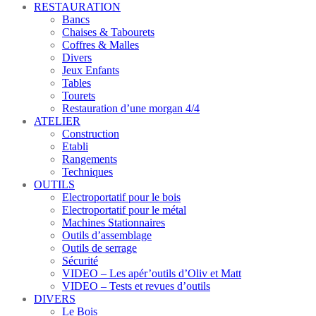
RESTAURATION
Bancs
Chaises & Tabourets
Coffres & Malles
Divers
Jeux Enfants
Tables
Tourets
Restauration d’une morgan 4/4
ATELIER
Construction
Etabli
Rangements
Techniques
OUTILS
Electroportatif pour le bois
Electroportatif pour le métal
Machines Stationnaires
Outils d’assemblage
Outils de serrage
Sécurité
VIDEO – Les apér’outils d’Oliv et Matt
VIDEO – Tests et revues d’outils
DIVERS
Le Bois