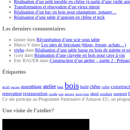
Réalisation d’un petit meuble en chêne (à partir d’une vielle ar
Transformation et rénovation d’un vieux miroir
Réalisation d’un bac en bois pour plantations, potager…
Réalisation d’une table d’appoint en chêne et teck
Les derniers commentaires
lasnier
dans
Récupération d’une scie sous table
Marco V
dans
Les sites de bricolage (blogs, forum, achats…)
vivbo
dans
Réalisation d’une table basse en bois de palette et e
Gory
dans
Réalisation d’une clayette en bois pour cave à vin
Eric BAUER
dans
Construction d’un atelier – partie 2 : Prépar
Étiquettes
bois
atelier
construc
assemblage
chêne
acier
build
banc
coffre
ancien
restauration
renovation
shed
support
soudure
rouille
scie
serrage
serre-joint
Ce site participe au Programme Partenaires d’Amazon EU, un programme
Une visite de l’atelier?