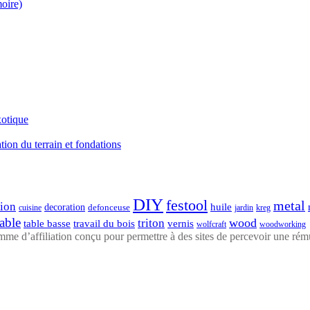
moire)
xotique
ation du terrain et fondations
DIY
festool
metal
tion
huile
decoration
defonceuse
cuisine
kreg
jardin
table
wood
triton
table basse
travail du bois
vernis
wolfcraft
woodworking
 d’affiliation conçu pour permettre à des sites de percevoir une rémun