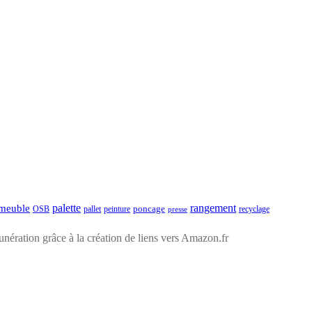
palette
rangement
meuble
poncage
pallet
recyclage
OSB
peinture
presse
ération grâce à la création de liens vers Amazon.fr