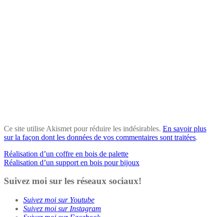
Ce site utilise Akismet pour réduire les indésirables.
En savoir plus
sur la façon dont les données de vos commentaires sont traitées
.
Navigation
Réalisation d’un coffre en bois de palette
Réalisation d’un support en bois pour bijoux
de
l’article
Suivez moi sur les réseaux sociaux!
Suivez moi sur Youtube
Suivez moi sur Instagram