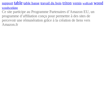
table
wood
triton
support
table basse
travail du bois
vernis
wolfcraft
woodworking
Ce site participe au Programme Partenaires d’Amazon EU, un
programme d’affiliation conçu pour permettre à des sites de
percevoir une rémunération grâce à la création de liens vers
Amazon.fr