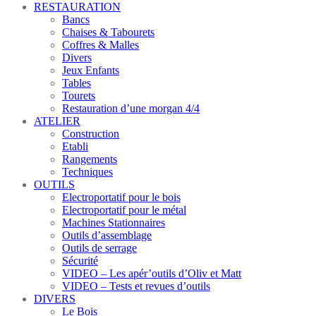
RESTAURATION
Bancs
Chaises & Tabourets
Coffres & Malles
Divers
Jeux Enfants
Tables
Tourets
Restauration d’une morgan 4/4
ATELIER
Construction
Etabli
Rangements
Techniques
OUTILS
Electroportatif pour le bois
Electroportatif pour le métal
Machines Stationnaires
Outils d’assemblage
Outils de serrage
Sécurité
VIDEO – Les apér’outils d’Oliv et Matt
VIDEO – Tests et revues d’outils
DIVERS
Le Bois