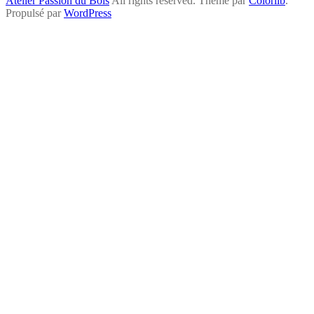
Atelier Passion du Bois
All rights reserved. Thème par
Colorlib
.
Propulsé par
WordPress