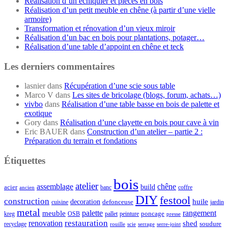
Réalisation d’un échiquier et pièces en bois
Réalisation d’un petit meuble en chêne (à partir d’une vielle
armoire)
Transformation et rénovation d’un vieux miroir
Réalisation d’un bac en bois pour plantations, potager…
Réalisation d’une table d’appoint en chêne et teck
Les derniers commentaires
lasnier
dans
Récupération d’une scie sous table
Marco V
dans
Les sites de bricolage (blogs, forum, achats…)
vivbo
dans
Réalisation d’une table basse en bois de palette et
exotique
Gory
dans
Réalisation d’une clayette en bois pour cave à vin
Eric BAUER
dans
Construction d’un atelier – partie 2 :
Préparation du terrain et fondations
Étiquettes
bois
atelier
assemblage
chêne
acier
build
banc
coffre
ancien
DIY
festool
construction
huile
decoration
defonceuse
cuisine
jardin
metal
palette
rangement
meuble
poncage
kreg
pallet
OSB
peinture
presse
restauration
renovation
shed
soudure
recyclage
rouille
scie
serrage
serre-joint