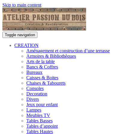
Skip to main content
Toggle navigation
CREATION
Aménagement et construction d’une terrasse
Armoires & Bibliothèques
Arts de la table
Bancs & Coffres
Bureaux
Caisses & Boites
Chaises & Tabourets
Consoles
Decoration
Divers
Jeux pour enfant
Lampes
Meubles TV
Tables Basses
Tables d’appoint
Tables Hautes