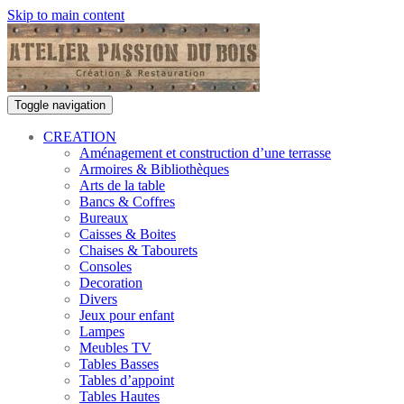
Skip to main content
Toggle navigation
CREATION
Aménagement et construction d’une terrasse
Armoires & Bibliothèques
Arts de la table
Bancs & Coffres
Bureaux
Caisses & Boites
Chaises & Tabourets
Consoles
Decoration
Divers
Jeux pour enfant
Lampes
Meubles TV
Tables Basses
Tables d’appoint
Tables Hautes