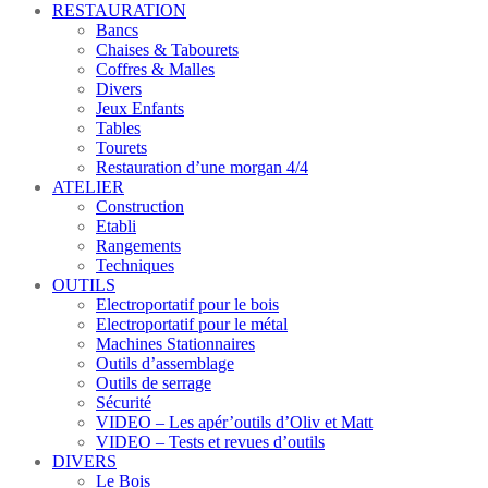
RESTAURATION
Bancs
Chaises & Tabourets
Coffres & Malles
Divers
Jeux Enfants
Tables
Tourets
Restauration d’une morgan 4/4
ATELIER
Construction
Etabli
Rangements
Techniques
OUTILS
Electroportatif pour le bois
Electroportatif pour le métal
Machines Stationnaires
Outils d’assemblage
Outils de serrage
Sécurité
VIDEO – Les apér’outils d’Oliv et Matt
VIDEO – Tests et revues d’outils
DIVERS
Le Bois