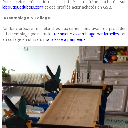
Pour cette réalisation, j’ai utilisé du frêne acheté sur
laboutiquedubois.com
et des profilés acier achetés en GSB.
Assemblage & Collage
J’ai donc préparé mes planches aux dimensions avant de procéder
à l’assemblage (voir article
technique assemblage par lamelles
) et
au collage en utilisant
ma presse à panneaux
.