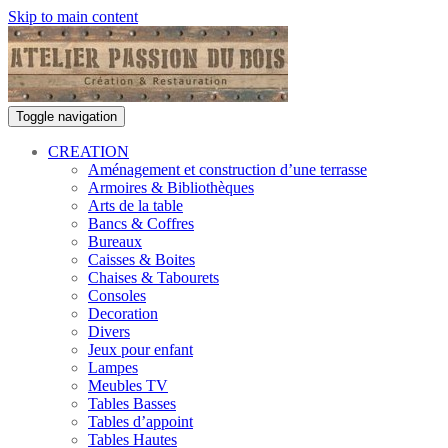
Skip to main content
Toggle navigation
CREATION
Aménagement et construction d’une terrasse
Armoires & Bibliothèques
Arts de la table
Bancs & Coffres
Bureaux
Caisses & Boites
Chaises & Tabourets
Consoles
Decoration
Divers
Jeux pour enfant
Lampes
Meubles TV
Tables Basses
Tables d’appoint
Tables Hautes