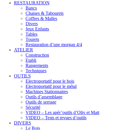
RESTAURATION
Bancs
Chaises & Tabourets
Coffres & Malles
Divers
Jeux Enfants
Tables
Tourets
Restauration d’une morgan 4/4
ATELIER
Construction
Etabli
Rangements
Techniques
OUTILS
Electroportatif pour le bois
Electroportatif pour le métal
Machines Stationnaires
Outils d’assemblage
Outils de serrage
Sécurité
VIDEO – Les apér’outils d’Oliv et Matt
VIDEO – Tests et revues d’outils
DIVERS
Le Bois