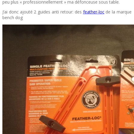
peu plus « professionnellement » ma défonceuse sous table.
J’ai donc ajouté 2 guides anti retour: des
feather-loc
de la marque
bench dog