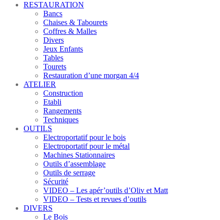
RESTAURATION
Bancs
Chaises & Tabourets
Coffres & Malles
Divers
Jeux Enfants
Tables
Tourets
Restauration d’une morgan 4/4
ATELIER
Construction
Etabli
Rangements
Techniques
OUTILS
Electroportatif pour le bois
Electroportatif pour le métal
Machines Stationnaires
Outils d’assemblage
Outils de serrage
Sécurité
VIDEO – Les apér’outils d’Oliv et Matt
VIDEO – Tests et revues d’outils
DIVERS
Le Bois