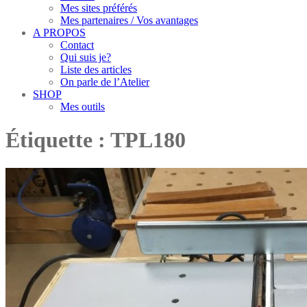
Mes sites préférés
Mes partenaires / Vos avantages
A PROPOS
Contact
Qui suis je?
Liste des articles
On parle de l’Atelier
SHOP
Mes outils
Étiquette :
TPL180