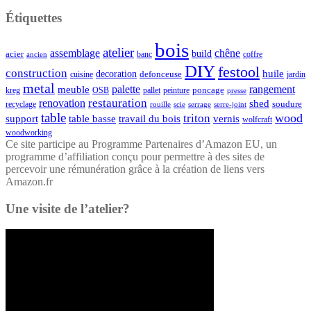
Étiquettes
bois
atelier
assemblage
chêne
acier
build
banc
coffre
ancien
DIY
festool
construction
huile
decoration
defonceuse
cuisine
jardin
metal
palette
rangement
meuble
poncage
kreg
pallet
OSB
peinture
presse
restauration
renovation
shed
soudure
recyclage
rouille
scie
serrage
serre-joint
table
wood
triton
support
table basse
travail du bois
vernis
wolfcraft
woodworking
Ce site participe au Programme Partenaires d’Amazon EU, un
programme d’affiliation conçu pour permettre à des sites de
percevoir une rémunération grâce à la création de liens vers
Amazon.fr
Une visite de l’atelier?