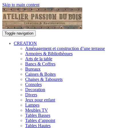
Skip to main content
Toggle navigation
CREATION
Aménagement et construction d’une terrasse
Armoires & Bibliothèques
Arts de la table
Bancs & Coffres
Bureaux
Caisses & Boites
Chaises & Tabourets
Consoles
Decoration
Divers
Jeux pour enfant
Lampes
Meubles TV
Tables Basses
Tables d’appoint
Tables Hautes