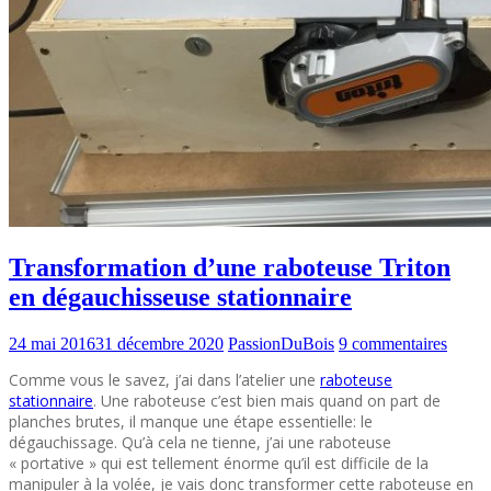
Transformation d’une raboteuse Triton
en dégauchisseuse stationnaire
24 mai 2016
31 décembre 2020
PassionDuBois
9 commentaires
Comme vous le savez, j’ai dans l’atelier une
raboteuse
stationnaire
. Une raboteuse c’est bien mais quand on part de
planches brutes, il manque une étape essentielle: le
dégauchissage. Qu’à cela ne tienne, j’ai une raboteuse
« portative » qui est tellement énorme qu’il est difficile de la
manipuler à la volée, je vais donc transformer cette raboteuse en