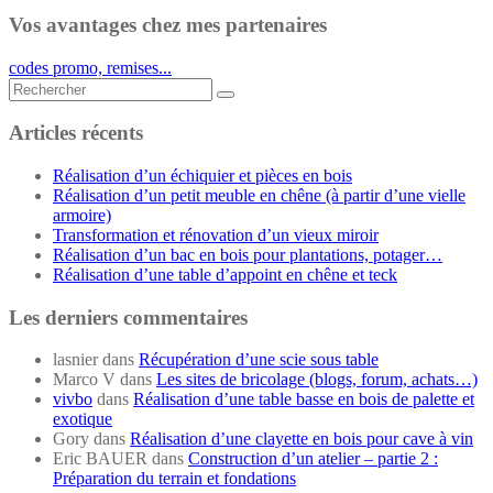
Vos avantages chez mes partenaires
codes promo, remises...
Rechercher...
Articles récents
Réalisation d’un échiquier et pièces en bois
Réalisation d’un petit meuble en chêne (à partir d’une vielle
armoire)
Transformation et rénovation d’un vieux miroir
Réalisation d’un bac en bois pour plantations, potager…
Réalisation d’une table d’appoint en chêne et teck
Les derniers commentaires
lasnier
dans
Récupération d’une scie sous table
Marco V
dans
Les sites de bricolage (blogs, forum, achats…)
vivbo
dans
Réalisation d’une table basse en bois de palette et
exotique
Gory
dans
Réalisation d’une clayette en bois pour cave à vin
Eric BAUER
dans
Construction d’un atelier – partie 2 :
Préparation du terrain et fondations