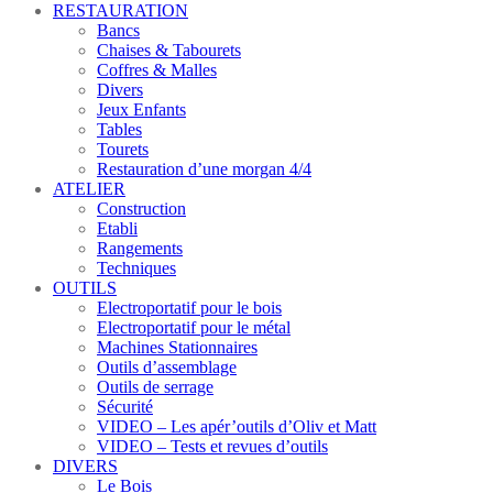
RESTAURATION
Bancs
Chaises & Tabourets
Coffres & Malles
Divers
Jeux Enfants
Tables
Tourets
Restauration d’une morgan 4/4
ATELIER
Construction
Etabli
Rangements
Techniques
OUTILS
Electroportatif pour le bois
Electroportatif pour le métal
Machines Stationnaires
Outils d’assemblage
Outils de serrage
Sécurité
VIDEO – Les apér’outils d’Oliv et Matt
VIDEO – Tests et revues d’outils
DIVERS
Le Bois