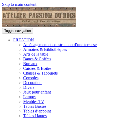
Skip to main content
Toggle navigation
CREATION
Aménagement et construction d’une terrasse
Armoires & Bibliothèques
Arts de la table
Bancs & Coffres
Bureaux
Caisses & Boites
Chaises & Tabourets
Consoles
Decoration
Divers
Jeux pour enfant
Lampes
Meubles TV
Tables Basses
Tables d’appoint
Tables Hautes